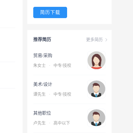
简历下载
推荐简历
更多简历
贸易/采购
朱女士
·
中专/技校
美术/设计
谭先生
·
中专/技校
其他职位
卢先生
·
高中以下